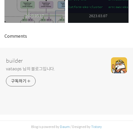
2023.05.17
2023.03.07
Comments
builder
vataops 님의 블로그입니다.
구독하기
Blog is powered by
Daum
/ Designed by
Tistory