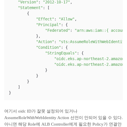
"Version"
: 
"2012-10-17"
,

"Statement"
: [

        {

"Effect"
: 
"Allow"
,

"Principal"
: {

"Federated"
: 
"arn:aws:iam::{ account
            },

"Action"
: 
"sts:AssumeRoleWithWebIdentity
"Condition"
: {

"StringEquals"
: {

"oidc.eks.ap-northeast-2.amazona
"oidc.eks.ap-northeast-2.amazona
                }

            }

        }

    ]

}
여기서 oidc ID가 잘못 설정되어 있거나
AssumeRoleWithWebIdentity Action 선언이 안되어 있을 수 있다.
아니면 해당 Role에 ALB Controller에게 필요한 Policy가 연결안