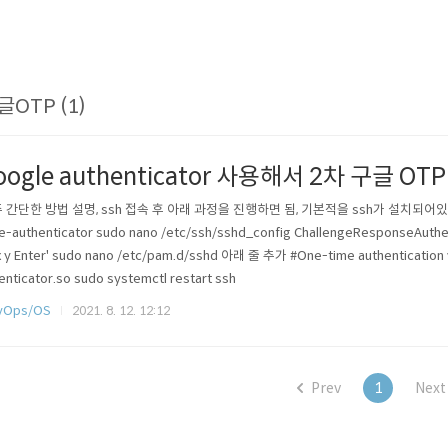
글OTP (1)
oogle authenticator 사용해서 2차 구글 OT
 간단한 방법 설명, ssh 접속 후 아래 과정을 진행하면 됨, 기본적을 ssh가 설치되어있어야함 sudo
e-authenticator sudo nano /etc/ssh/sshd_config ChallengeResponseAuthen
 x y Enter' sudo nano /etc/pam.d/sshd 아래 줄 추가 #One-time authentication
enticator.so sudo systemctl restart ssh
vOps/OS
2021. 8. 12. 12:12
Prev
1
Next