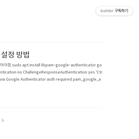
builder
구독하기
P 설정 방법
 apt install libpam-google-authenticator go
tication no ChallengeResponseAuthentication yes 'Ctr
 via Google Authenticator auth required pam_google_a