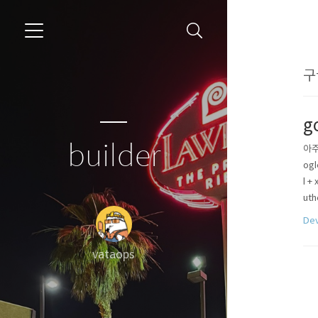
구
g
builder
아주
ogl
l +
uth
De
vataops