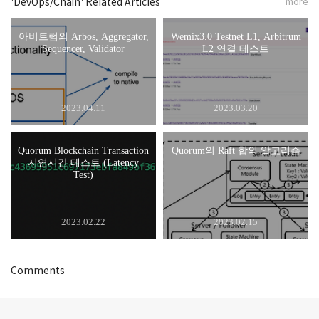
'DevOps/Chain' Related Articles
more
아비트럼의 Arbos, Aggregator,
Wemix3.0 Testnet L1, Arbitrum
Sequencer, Validator
L2 연결 테스트
2023.04.11
2023.03.20
Quorum Blockchain Transaction
Quorum의 Raft 합의 알고리즘
지연시간 테스트 (Latency
Test)
2023.02.22
2023.02.15
Comments