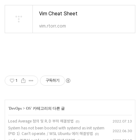
Vim Cheat Sheet
vim.rtorr.com
1
구독하기
'
DevOps
>
OS
' 카테고리의 다른 글
Load Average 정의 및 R, D 부하 해결방법
2022.07.13
(0)
System has not been booted with systemd as init system
2022.06.30
(PID 1). Can't operate. / WSL Ubuntu 에러 해결방법
(0)